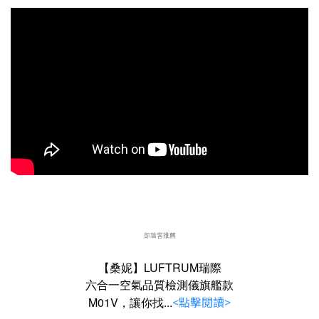
部落客推薦
【桑妮】LUFTRUM瑞際
六合一空氣品質檢測儀旗艦款
<點擊閱讀>
M01V，讓你找...