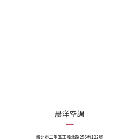
晨洋空調
新北市三重區正義北路256巷122號