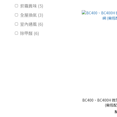
菸霧異味 (5)
全屋換氣 (3)
室內通風 (6)
除甲醛 (6)
商辦防疫 (8)
過敏氣喘 (4)
BC400、BC400H 微薄型HEPA H13 活性碳複合濾網
(需搭