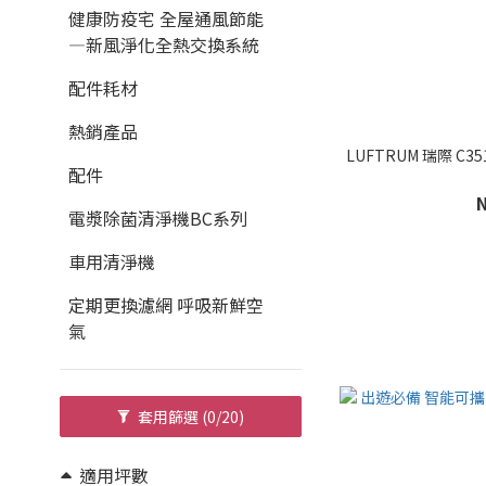
健康防疫宅 全屋通風節能
—新風淨化全熱交換系統
配件耗材
熱銷產品
LUFTRUM 瑞際 C35
配件
電漿除菌清淨機BC系列
車用清淨機
定期更換濾網 呼吸新鮮空
氣
套用篩選
(0/20)
適用坪數