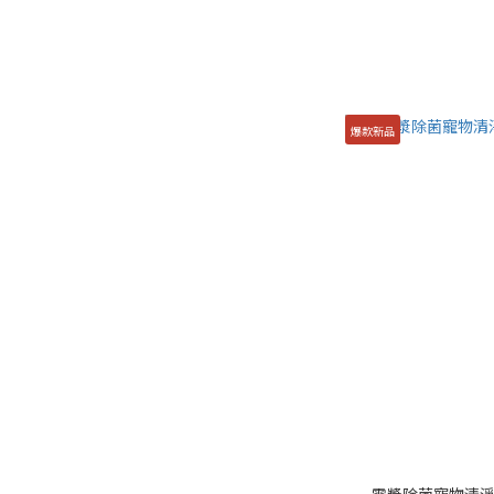
爆款新品
電漿除菌寵物清淨